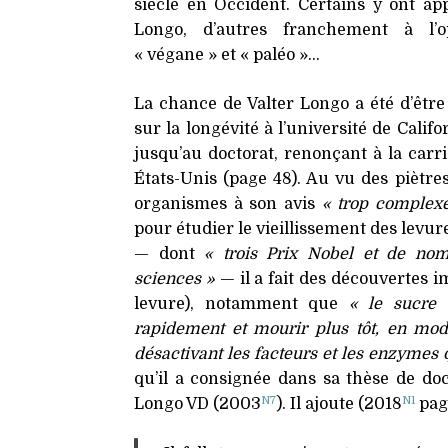
siècle en Occident. Certains y ont ap
Longo, d’autres franchement à l
« végane » et « paléo »…
La chance de Valter Longo a été d’êt
sur la longévité à l’université de Calif
jusqu’au doctorat, renonçant à la carr
États-Unis (page 48). Au vu des piètres
organismes à son avis
« trop complex
pour étudier le vieillissement des levu
— dont
« trois Prix Nobel et de no
sciences »
— il a fait des découvertes i
levure), notamment que
« le sucre é
rapidement et mourir plus tôt, en mod
désactivant les facteurs et les enzymes q
qu’il a consignée dans sa thèse de doc
N7
N1
Longo
VD
(2003
). Il ajoute (2018
page