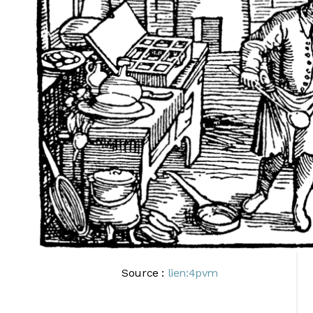
Source :
lien:4pvm