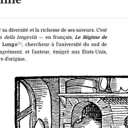
nonutrition
Diabète
Climat
Maladies
Citoyenneté
endocriniennes
Éthique
a diversité et la richesse de ses saveurs. C’est
Maladies
a della longevità
— en français,
Le Régime de
infectieuses
Bienveillance
N2
r Longo
, chercheur à l’université du sud de
Vaccins
New Age
’agrément, et l’auteur, émigré aux États-Unis,
Nucléaire
e d’origine.
Propagande
Géoolitique