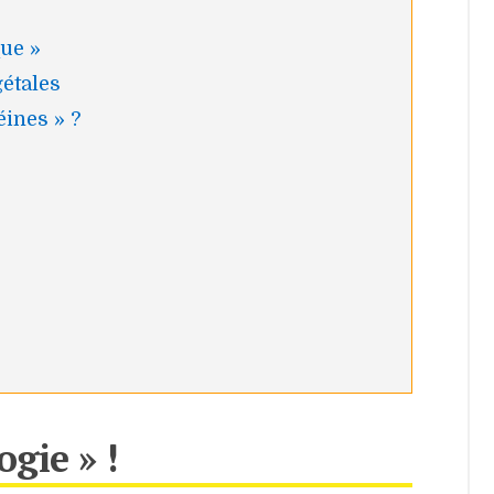
que »
étales
ines » ?
ogie » !