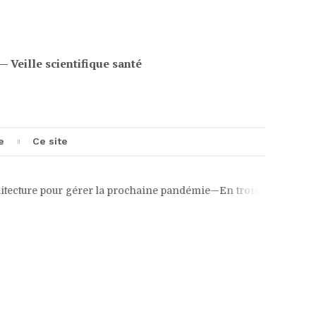
eille scientifique santé
e
Ce site
our gérer la prochaine pandémie
—En trois ans, l'OMS a mis en p
e