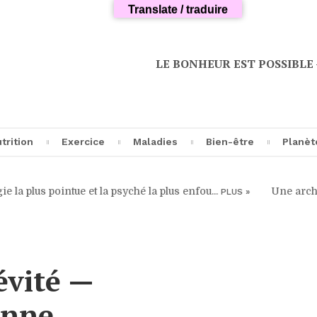
Translate / traduire
LE BONHEUR EST POSSIBLE — V
trition
Exercice
Maladies
Bien-être
Planèt
intue et la psyché la plus enfou...
Une architecture p
PLUS »
cipes
Découverte
A propos…
Microbiotes
Transhumanism
Articles
invités
riments
Entraînement
Analyses
Longévité
Science
Avant-propos
imes
Pratiques
Cancer
Philosophie
Informatique
évité —
Blog
ques
Cardiovasculaires
Soin de soi
Agroécologie
ienne
ns
Neurodégénération
Sommeil
Écologie