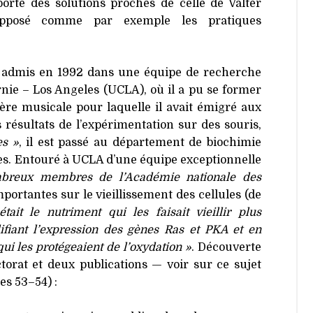
porté des solutions proches de celle de Valter
’opposé comme par exemple les pratiques
re admis en 1992 dans une équipe de recherche
ornie – Los Angeles (
UCLA
), où il a pu se former
ière musicale pour laquelle il avait émigré aux
 résultats de l’expérimentation sur des souris,
es »
, il est passé au département de biochimie
res. Entouré à
UCLA
d’une équipe exceptionnelle
mbreux membres de l’Académie nationale des
mportantes sur le vieillissement des cellules (de
tait le nutriment qui les faisait vieillir plus
ifiant l’expression des gènes Ras et
PKA
et en
ui les protégeaient de l’oxydation »
. Découverte
torat et deux publications — voir sur ce sujet
s 53–54) :