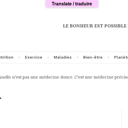
Translate / traduire
LE BONHEUR EST POSSIBLE — V
trition
Exercice
Maladies
Bien-être
Planèt
s une médecine douce. C'est une médecine précise, exigeante, qui
cipes
Découverte
A propos…
Microbiotes
Transhumanism
Articles
invités
r
riments
Entraînement
Analyses
Longévité
Science
Avant-propos
imes
Pratiques
Cancer
Philosophie
Informatique
Blog
ques
Cardiovasculaires
Soin de soi
Agroécologie
ns
Neurodégénération
Sommeil
Écologie