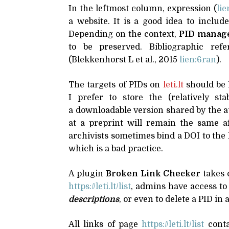
In the leftmost column, expression (
lie
a website. It is a good idea to includ
Depending on the context,
PID
manag
to be preserved. Bibliographic ref
(Blekkenhorst L et al., 2015
lien:6ran
).
The targets of PIDs on
leti​.lt
should be 
I prefer to store the (relatively st
a downloadable version shared by the aut
at a preprint will remain the same af
archivists sometimes bind a
DOI
to the
which is a bad practice.
A plugin
Broken Link Checker
takes 
https://​leti​.lt/​l​ist
, admins have access to
descriptions
, or even to delete a
PID
in 
All links of page
https://​leti​.lt/​l​ist
cont