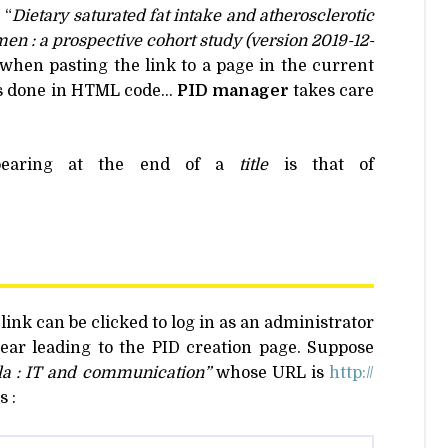
 “
Dietary saturated fat intake and atherosclerotic
en : a prospective cohort study (version 2019-12-
ed when pasting the link to a page in the current
s done in
HTML
code…
PID
manager
takes care
pearing at the end of a
title
is that of
a link can be clicked to log in as an administrator
pear leading to the
PID
creation page. Suppose
la :
IT
and communication”
whose
URL
is
http://​
s :