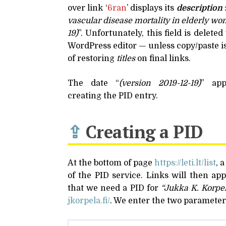
over link ‘
6ran
’ displays its
description
:
vascular disease mortality in elderly wom
19)
”. Unfortunately, this field is delet
WordPress editor — unless copy/paste i
of restoring
titles
on final links.
The date “
(version 2019-12-19)
” ap
creating the
PID
entry.
⇪
Creating a
PID
At the bottom of page
https://​leti​.lt/​l​ist
, 
of the
PID
service. Links will then ap
that we need a
PID
for
“Jukka K. Korpe
jkorpela​.fi/
. We enter the two parameter