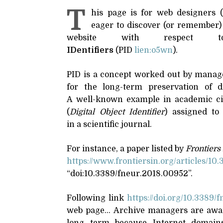
T
Chro
his page is for web designers (
eager to discover (or remember) 
website with respec
IDentifiers
(
PID
lien:o5wn
).
PID
is a concept worked out by manage
for the long-term preservation of d
A well-known example in academic cir
(
Digital Object Identifier
) assigned to
in a scientific journal.
For instance, a paper listed by
Frontiers
https://​www​.frontiersin​.org/​a​r​t​i​c​l​e​s​/​1​0​.​3​3​8​
“doi:10.3389/fneur.2018.00952”.
Following link
https://​doi​.org/​1​0​.​3​3​8​9​/​f​n
web page… Archive managers are awar