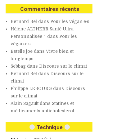
Commentaires récents
Bernard Bel
dans
Pour les végan·e·s
Hélène ALTHERR Santé Ultra
Personnalisée™
dans
Pour les
végan·e·s
Estelle joe
dans
Vivre bien et
longtemps
Sebbag
dans
Discours sur le climat
Bernard Bel
dans
Discours sur le
climat
Philippe LEBOURG
dans
Discours
sur le climat
Alain Sagault
dans
Statines et
médicaments anticholestérol
Technique