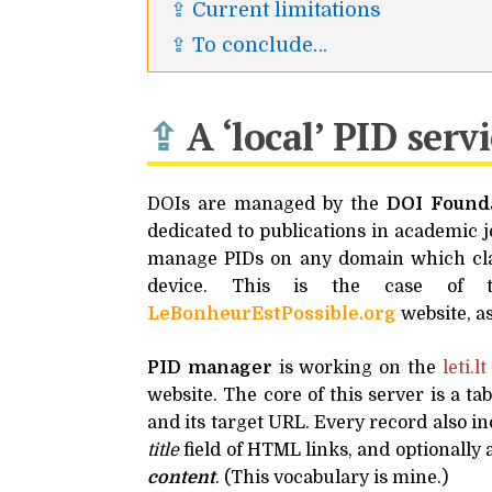
⇪ Current limitations
⇪ To conclude…
⇪
A ‘local’
PID
servi
DOIs are managed by the
DOI
Founda
dedicated to publications in academic 
manage PIDs on any domain which claim
device. This is the case of
LeBonheurEstPossible.org
website, a
PID
manager
is working on the
leti​.lt
website. The core of this server is a t
and its target
URL
. Every record also in
title
field of
HTML
links, and optionally
content
. (This vocabulary is mine.)