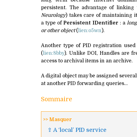
long term because Internet domain
persistent. The advantage of linking
Neurology
) takes care of maintaining it
a type of
Persistent IDentifier
: a
long
or other object
(
lien:o5wn
).
Another type of
PID
registration used
(
lien:8bby
). Unlike
DOI
, Handles are f
access to archival items in an archive.
A digital object may be assigned several 
at another
PID
forwarding queries…
Sommaire
>> Masquer
⇪ A ‘local’
PID
service