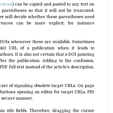
n:6ran
) can be copied and pasted to any text on
e parentheses so that it will not be truncated.
er
will decide whether these parentheses need
erences can be more explicit, for instance
DOIs whenever these are available. Sometimes
able)
URL
of a publication when it leads to
hors. It is also not certain that a
DOI
pointing
ter the publication. Adding to the confusion,
PDF
full text instead of the article’s description,
care of signaling obsolete target URLs. On page
 buttons opening an editor for target URLs,
PID
a secure manner.
ain
title
fields. Therefore, dragging the cursor