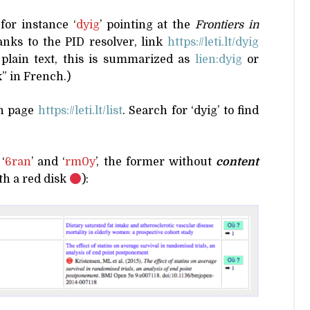
for instance ‘
dyig
’ pointing at the
Frontiers in
anks to the
PID
resolver, link
https://​leti​.lt/​d​yig
 plain text, this is summarized as
lien:dyig
or
” in French.)
on page
https://​leti​.lt/​l​ist
. Search for ‘dyig’ to find
‘
6ran
’ and ‘
rm0y
’, the former without
content
th a red disk
):