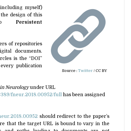
nonutrition
Diabète
Climat
including myself)
the design of this
Maladies
Citoyenneté
t to
Persistent
endocriniennes
Éthique
Maladies
infectieuses
Bienveillance
rs of repositories
Vaccins
New Age
igital documents.
cles is the “
DOI
”
Nucléaire
 every publication
Propagande
Source :
Twitter
/
CC
BY
Géoolitique
 in Neurology
under
URL
9​/​f​n​e​u​r​.​2​0​1​8​.​0​0​9​5​2​/​f​ull
has been assigned
​e​u​r​.​2​0​1​8​.​0​0​952
should redirect to the paper’s
e that the target
URL
is bound to vary in the