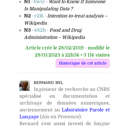
N1
·
bwxr
·
Want to Know If Someone
Is Manipulating Data ?
N2
·
r2l6
·
Intention-to-treat analysis –
Wikipedia
N3
·
682h
·
Food and Drug
Administration – Wikipedia
Article créé le 28/02/2019 - modifié le
28/01/2023 à 22h56 • 3 116 visites
BERNARD BEL
Ingénieur de recherche au CNRS
spécialisé en documentation et
archivage de données numériques,
anciennement au
Laboratoire Parole et
Langage
(Aix-en-Provence).
Bernard s’est aussi investi de longue