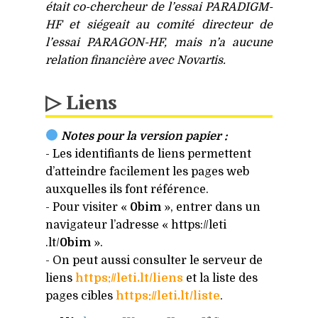
était co-chercheur de l’essai
PARADIGM-
HF
et siégeait au comité directeur de
l’essai
PARAGON-HF
, mais n’a aucune
relation financière avec Novartis.
▷ Liens
Notes pour la version papier :
- Les identifiants de liens permettent
d’atteindre facilement les pages web
auxquelles ils font référence.
- Pour visiter «
0bim
», entrer dans un
navigateur l’adresse « https://​leti​
.lt/
0bim
».
- On peut aussi consulter le serveur de
liens
https://leti.lt/liens
et la liste des
pages cibles
https://leti.lt/liste
.