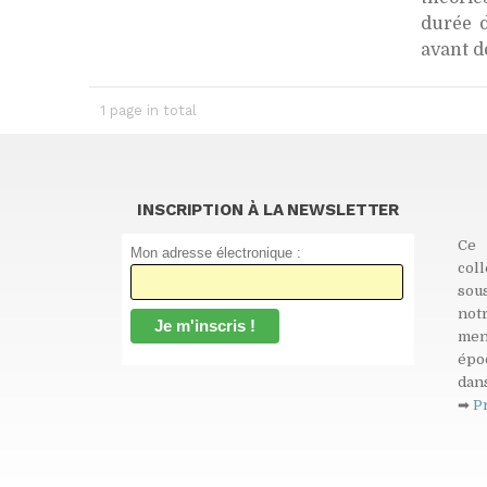
durée d
avant de
1 page in total
INSCRIPTION À LA NEWSLETTER
Ce 
Mon adresse électronique :
col
sou
not
men
épo
dans
➡
P