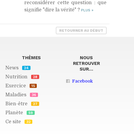
reconsidérer cette question : que
signifie "dire la vérité" ?
PLUS
»
RETOURNER AU DÉBUT
THÈMES
NOUS
RETROUVER
News
24
SUR…
Nutrition
28
Facebook
Exercice
15
Maladies
36
Bien-être
27
Planète
59
Ce site
32