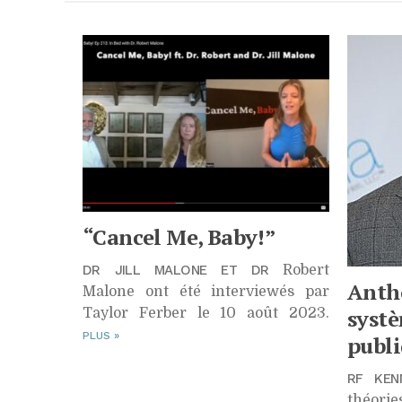
Chro
“
Cancel Me, Baby!”
DR JILL MALONE ET DR
Robert
Antho
Malone ont été interviewés par
systè
Taylor Ferber le 10 août 2023.
PLUS
»
publ
RF KEN
théorie