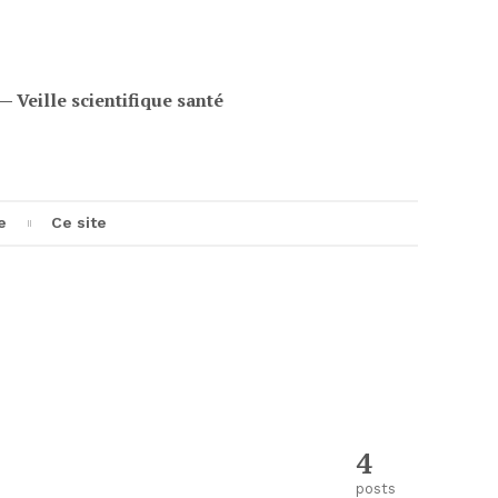
eille scientifique santé
e
Ce site
e
4
posts