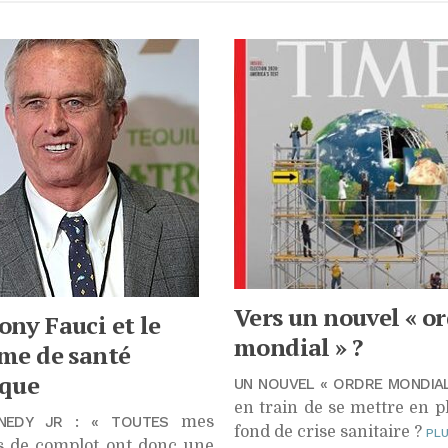
nonutrition
Diabète
Climat
Maladies
Citoyenneté
endocriniennes
Éthique
Maladies
infectieuses
Bienveillance
Vaccins
New Age
Nucléaire
Propagande
Géoolitique
Vers un nouvel « o
ny Fauci et le
mondial » ?
me de santé
ique
UN NOUVEL « ORDRE MONDIAL
en train de se mettre en p
NEDY JR : « TOUTES
mes
fond de crise sanitaire ?
PL
s de complot ont donc une