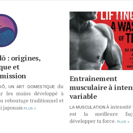
nonutrition
Diabète
Climat
Maladies
Citoyenneté
endocriniennes
Éthique
Maladies
infectieuses
Bienveillance
Vaccins
New Age
ō : origines,
Nucléaire
que et
Propagande
smission
Entraînement
Géoolitique
musculaire à inten
IDŌ, UN ART DOMESTIQUE
du
ar les mains développé à
variable
du reboutage traditionnel et
LA MUSCULATION À
intensité 
ai japonais
PLUS
»
est la meilleure fa
développer ta force.
PLUS
»