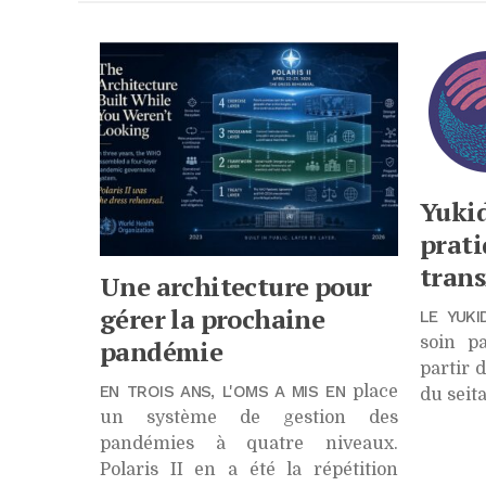
Chro
Yukid
prati
tran
Une architecture pour
gérer la prochaine
LE YUK
soin p
pandémie
partir 
EN TROIS ANS, L'OMS A MIS EN
place
du seit
un système de gestion des
pandémies à quatre niveaux.
Polaris II en a été la répétition