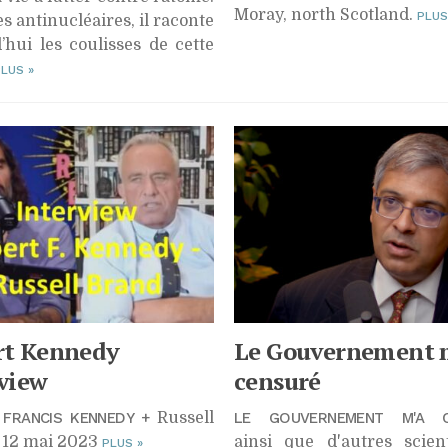
Moray, north Scotland.
PLU
es antinucléaires, il raconte
’hui les coulisses de cette
PLUS
»
rt Kennedy
Le Gouvernement 
view
censuré
 FRANCIS KENNEDY +
Russell
LE GOUVERNEMENT M'A C
 12 mai 2023
ainsi que d'autres scient
PLUS
»