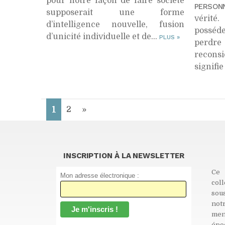
pour notre façon de faire société
PERSON
supposerait une forme
vérité
d’intelligence nouvelle, fusion
posséde
d’unicité individuelle et de...
PLUS
»
perdr
reconsi
signifie
1
2
»
INSCRIPTION À LA NEWSLETTER
Ce 
Mon adresse électronique :
col
sou
not
men
épo