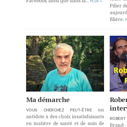
Facebook ainsi que dans la...
PLUS
»
Pilier d
aujourd
filière.
Ma démarche
Robe
inter
VOUS CHERCHEZ PEUT-ÊTRE
un
antidote à des choix insatisfaisants
ROBERT
en matière de santé et de soin de
Brand -