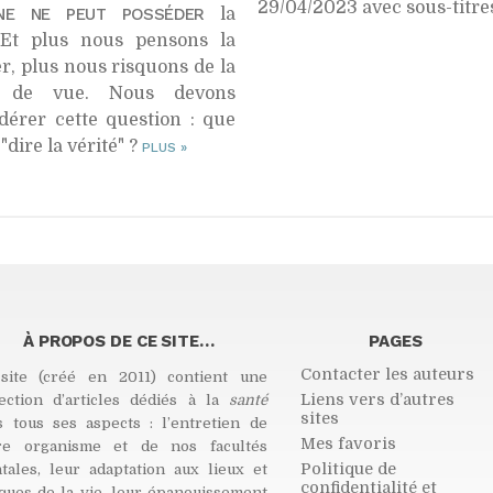
29/04/2023 avec sous-titr
NE NE PEUT POSSÉDER
la
. Et plus nous pensons la
r, plus nous risquons de la
e de vue. Nous devons
dérer cette question : que
 "dire la vérité" ?
PLUS
»
À PROPOS DE CE SITE…
PAGES
Contacter les auteurs
site (créé en 2011) contient une
Liens vers d’autres
lection d’articles dédiés à la
santé
sites
s tous ses aspects : l’entretien de
Mes favoris
re organisme et de nos facultés
Politique de
tales, leur adaptation aux lieux et
confidentialité et
ques de la vie, leur épanouissement