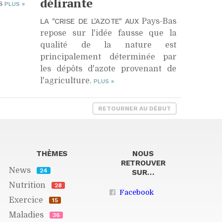
délirante
es
PLUS
»
LA "CRISE DE L'AZOTE" AUX
Pays-Bas
repose sur l'idée fausse que la
qualité de la nature est
principalement déterminée par
les dépôts d'azote provenant de
l'agriculture.
PLUS
»
RETOURNER AU DÉBUT
THÈMES
NOUS
RETROUVER
News
24
SUR…
Nutrition
28
Facebook
Exercice
15
Maladies
36