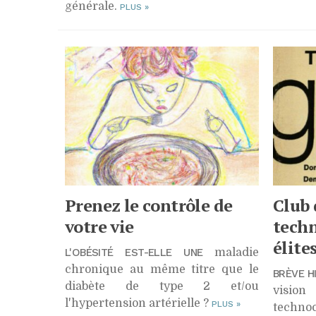
générale.
PLUS
»
Prenez le contrôle de
Club 
votre vie
techn
élite
L'OBÉSITÉ EST-ELLE UNE
maladie
chronique au même titre que le
BRÈVE H
diabète de type 2 et/ou
visi
l'hypertension artérielle ?
PLUS
»
technoc