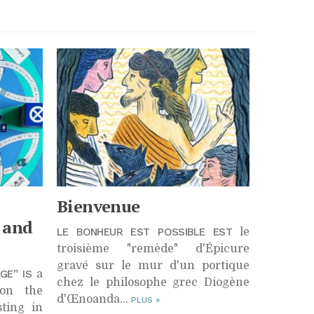
Bienvenue
 and
LE BONHEUR EST POSSIBLE EST
le
troisième "remède" d'Épicure
gravé sur le mur d'un portique
GE” IS
a
chez le philosophe grec Diogène
on the
d'Œnoanda…
PLUS
»
ting in