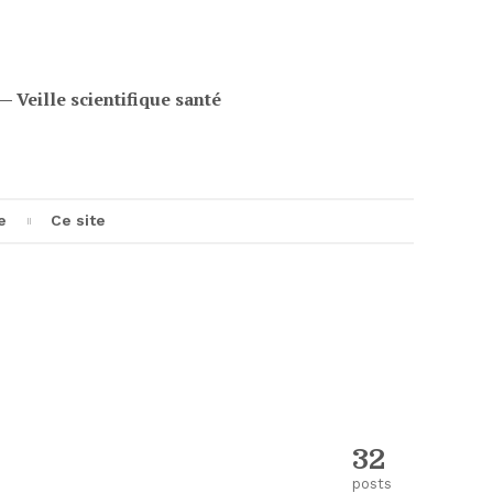
eille scientifique santé
e
Ce site
e
32
posts