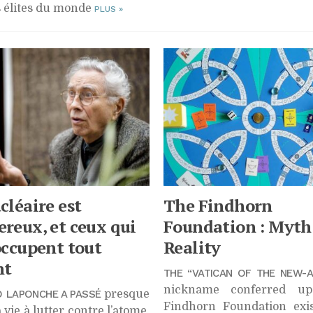
s élites du monde
PLUS
»
cléaire est
The Findhorn
reux, et ceux qui
Foundation : Myth
occupent tout
Reality
nt
THE “VATICAN OF THE NEW-A
nickname conferred up
 LAPONCHE A PASSÉ
presque
Findhorn Foundation exis
 vie à lutter contre l’atome.