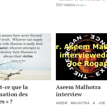
510 visites
PLUS
»
t-ce que la
Aseem Malhotra
mation des
interview
s » ?
ASEEM MALHOTRA & JOE