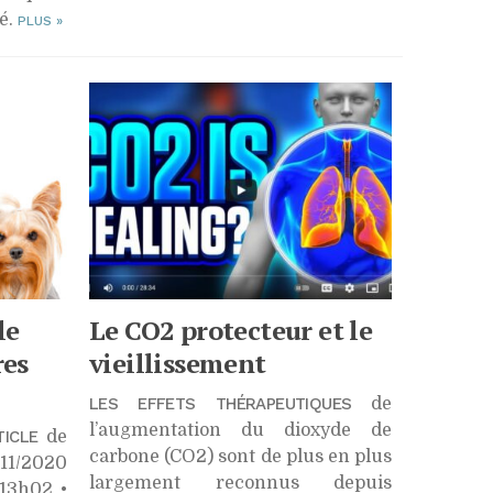
é.
PLUS
»
le
Le
CO2
protecteur et le
res
vieillissement
LES EFFETS THÉRAPEUTIQUES
de
l’augmentation du dioxyde de
TICLE
de
carbone (CO2) sont de plus en plus
/11/2020
largement reconnus depuis
 13h02 •