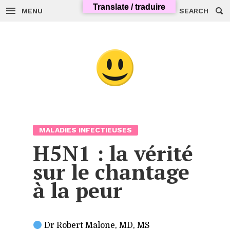
Skip
Translate / traduire
to
MENU
SEARCH
content
MALADIES INFECTIEUSES
H5N1
: la vérité
sur le chantage
à la peur
Dr Robert Malone,
MD
,
MS