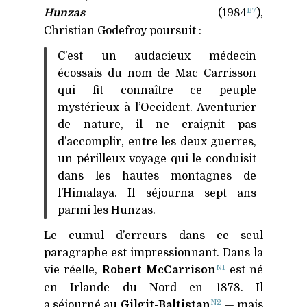
B7
Hunzas
(1984
),
Christian Godefroy poursuit :
C’est un audacieux médecin
écossais du nom de Mac Carrisson
qui fit connaître ce peuple
mystérieux à l’Occident. Aventurier
de nature, il ne craignit pas
d’accomplir, entre les deux guerres,
un périlleux voyage qui le conduisit
dans les hautes montagnes de
l’Himalaya. Il séjourna sept ans
parmi les Hunzas.
Le cumul d’erreurs dans ce seul
paragraphe est impressionnant. Dans la
N1
vie réelle,
Robert McCarrison
est né
en Irlande du Nord en 1878. Il
N2
a séjourné au
Gilgit-Baltistan
— mais