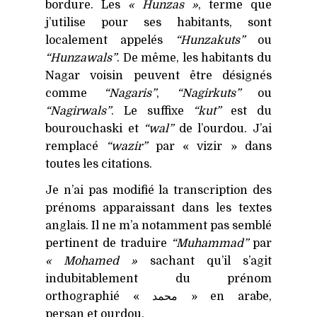
bordure. Les
« Hunzas »
, terme que
j’utilise pour ses habitants, sont
localement appelés
“Hunzakuts”
ou
“Hunzawals”
. De même, les habitants du
Nagar voisin peuvent être désignés
comme
“Nagaris”
,
“Nagirkuts”
ou
“Nagirwals”
. Le suffixe
“kut”
est du
bourouchaski et
“wal”
de l’ourdou. J’ai
remplacé
“wazir”
par « vizir » dans
toutes les citations.
Je n’ai pas modifié la transcription des
prénoms apparaissant dans les textes
anglais. Il ne m’a notamment pas semblé
pertinent de traduire
“Muhammad”
par
« Mohamed »
sachant qu’il s’agit
indubitablement du prénom
orthographié « محمد » en arabe,
persan et ourdou.