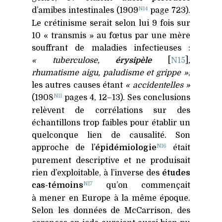
N14
d’amibes intestinales (1909
page 723).
Le crétinisme serait selon lui 9 fois sur
10 « transmis » au fœtus par une mère
souffrant de maladies infectieuses :
« tuberculose,
érysipèle
[
N15
]
,
rhumatisme aigu, paludisme et grippe »
,
les autres causes étant
« accidentelles »
N11
(1908
pages 4, 12–13). Ses conclusions
relèvent de corrélations sur des
échantillons trop faibles pour établir un
quelconque lien de causalité. Son
N16
approche de l’
épidémiologie
était
purement descriptive et ne produisait
rien d’exploitable, à l’inverse des
études
N17
cas-témoins
qu’on commençait
à mener en Europe à la même époque.
Selon les données de McCarrison, des