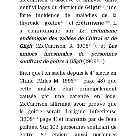
McCarrison a observé et analysé, dans
N8
neuf villages du district de
Gilgit
, une
forte incidence de maladies de la
N12
N13
thyroïde :
goitre
et
crétinisme
. Il
a communiqué sur
Le
crétinisme
endémique des vallées de Chitral et de
N11
Gilgit
(McCarrison R, 1908
), et
Les
amibes intestinales de personnes
N14
souffrant de
goitre
à Gilgit
(1909
).
e
Bien que l’on sache depuis le 4
siècle en
A22
Chine (Miles M, 1998
page 48) que
cette maladie était principalement
causée par une carence en iode,
McCarrison affirmait avoir prouvé que
le goitre serait d’origine infectieuse
N11
(1908
page 4) et transmis par de l’eau
polluée. Sur 103 personnes souffrant de
goitre, 87 étaient aussi porteuses