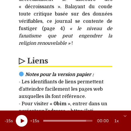
« décroissants ». Balayant du coude
toute critique basée sur des données
vérifiables, ce journal se contente de
fustiger (page 4)
« le niveau de
fanatisme que peut engendrer la
religion renouvelable »
!
▷ Liens
Notes pour la version papier :
- Les identifiants de liens permettent
d’atteindre facilement les pages web
auxquelles ils font référence.
- Pour visiter «
0bim
», entrer dans un
navigateur l’adresse « https://​leti​
.lt/
0bim
».
00:00
15
15
1x
- On peut aussi consulter le serveur de