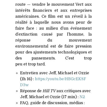
route — vendre le mouvement Vert aux
intérêts financiers et aux entreprises
américaines. Ce film est un réveil à la
réalité à laquelle nous avons peur de
faire face : au milieu d’un événement
d’extinction causé par l’homme, la
réponse du mouvement
environnemental est de faire pression
pour des ajustements technologiques et
des pansements. C’est trop
peu et trop tard.
Entretien avec Jeff, Michael et Ozzie
(1h 16) :
https://​youtu​.be/​H​B​G​c​E​K​8​F​
D3w
Réponse de
Hill
TV
aux critiques avec
Jeff, Michael et Ozzie (17 min) :
N2
FAQ
, guide de discussion, médias :