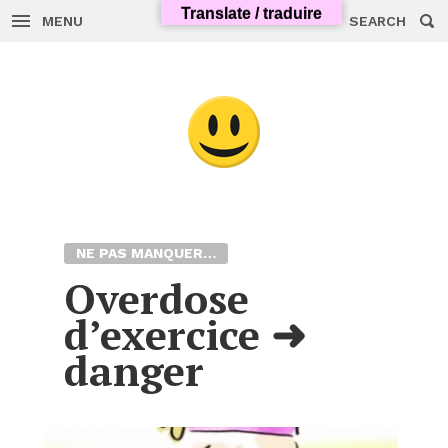
Translate / traduire
MENU
SEARCH
Skip
to
content
NE PAS MANQUER…
Overdose
d’exercice ➜
danger