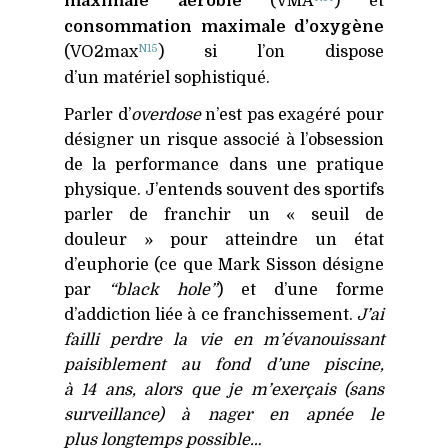
maximale aérobie
(
VMA
) et
consommation maximale d’oxygène
N15
(VO2max
) si l’on dispose
d’un matériel sophistiqué.
Parler d’
overdose
n’est pas exagéré pour
désigner un risque associé à l’obsession
de la performance dans une pratique
physique. J’entends souvent des sportifs
parler de franchir un « seuil de
douleur » pour atteindre un état
d’euphorie (ce que Mark Sisson désigne
par
“black hole”
) et d’une forme
d’addiction liée à ce franchissement.
J’ai
failli perdre la vie en m’évanouissant
paisiblement au fond d’une piscine,
à 14 ans, alors que je m’exerçais (sans
surveillance) à nager en apnée le
plus longtemps possible…