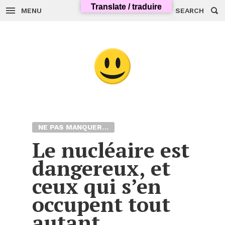
Skip
Translate / traduire
to
MENU
SEARCH
content
NE PAS MANQUER…
Le nucléaire est
dangereux, et
ceux qui s’en
occupent tout
autant