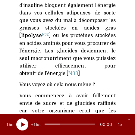
d’insuline bloquent également l’énergie
dans vos cellules adipeuses, de sorte
que vous avez du mal à décomposer les
graisses stockées en acides gras
N32
[
lipolyse
] ou les protéines stockées
en acides aminés pour vous procurer de
l’énergie. Les glucides deviennent le
seul macronutriment que vous puissiez
utiliser efficacement pour
obtenir de l’énergie.[
N33
]
Vous voyez où cela nous mène ?
Vous commencez à avoir follement
envie de sucre et de glucides raffinés
car votre organisme croit que les
glucides sont votre seule source
00:00
15
15
1x
d’énergie viable. Et, comme on le sait
maintenant, plus vous mangez de