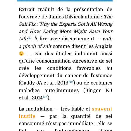
Extrait traduit de la présentation de
l’ouvrage de James DiNicolantonio :
The
Salt Fix : Why the Experts Got it All Wrong
and How Eating More Might Save Your
N1
Life
. À lire avec discernement —
with
a pinch of salt
comme disent les Anglais
— car des études indiquent aussi
qu’une consommation
excessive
de sel
crée les conditions favorables au
développement du cancer de l’estomac
N2
(Gaddy
JA
et al., 2013
) ou de certaines
maladies auto-immunes (Binger
KJ
N3
et al., 2014
).
La modulation — très faible et
souvent
inutile
— par la quantité de sel
consommé n’est pas immédiate : elle se