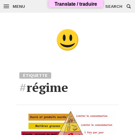
Skip
Translate / traduire
to
MENU
SEARCH
content
ÉTIQUETTE
#
régime