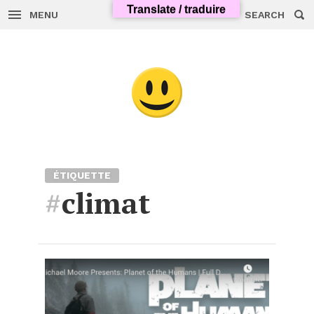
Translate / traduire
MENU
SEARCH
Skip
to
content
ÉTIQUETTE
#
climat