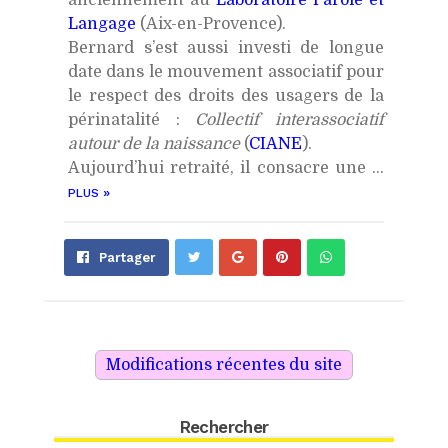
anciennement au
Laboratoire Parole et
Langage
(Aix-en-Provence).
Bernard s’est aussi investi de longue
date dans le mouvement associatif pour
le respect des droits des usagers de la
périnatalité :
Collectif interassociatif
autour de la naissance
(
CIANE
).
Aujourd’hui retraité, il consacre une ...
»
PLUS
Partager
Épingler
Send
Partager
sur
sur
with
Google+
Pinterest
WhatsApp
Rechercher