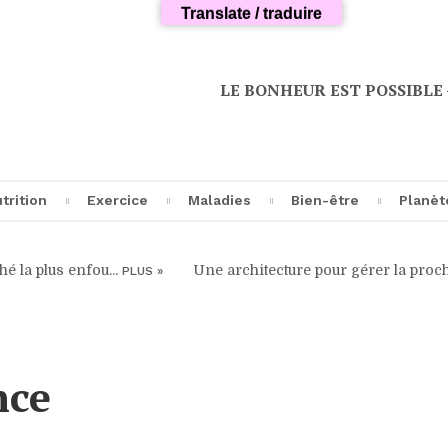
Translate / traduire
LE BONHEUR EST POSSIBLE — V
trition
Exercice
Maladies
Bien-être
Planèt
enfou...
Une architecture pour gérer la prochaine pa
PLUS »
cipes
Découverte
A propos…
Microbiotes
Transhumanism
Articles
invités
riments
Entraînement
Analyses
Longévité
Science
Avant-propos
imes
Pratiques
Cancer
Philosophie
Informatique
nce
Blog
ques
Cardiovasculaires
Soin de soi
Agroécologie
ns
Neurodégénération
Sommeil
Écologie