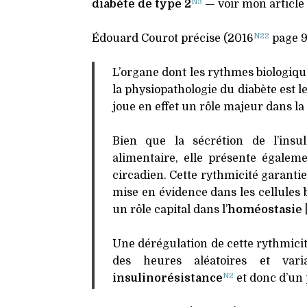
N3
diabète de type 2
— voir mon article
N22
Édouard Courot précise (2016
page 9
L’organe dont les rythmes biologiq
la physiopathologie du diabète est l
joue en effet un rôle majeur dans la r
Bien que la sécrétion de l’insu
alimentaire, elle présente égale
circadien. Cette rythmicité garanti
mise en évidence dans les cellules 
un rôle capital dans l’
homéostasie
Une dérégulation de cette rythmici
des heures aléatoires et var
N2
insulinorésistance
et donc d’un p