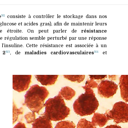
nonutrition
Diabète
Climat
N1
e
consiste à contrôler le stockage dans nos
Maladies
Citoyenneté
endocriniennes
glucose et acides gras), afin de maintenir leurs
Éthique
te étroite. On peut parler de
résistance
Maladies
infectieuses
Bienveillance
 régulation semble perturbé par une réponse
 l’insuline. Cette résistance est associée à un
Vaccins
New Age
N3
N4
 2
, de
maladies cardiovasculaires
et
Nucléaire
Propagande
Géoolitique