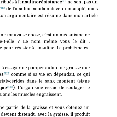
N2
tribués à l’
insulinorésistance
ne sont pas un
N10
de l’insuline soudain devenu inadapté, mais
 Son argumentaire est résumé dans mon article
s une mauvaise chose, c’est un mécanisme de
ge-t-elle ? Le nom même vous le dit :
 pour résister à l’insuline. Le problème est
é à essayer de pomper autant de graisse que
N27
es
comme si sa vie en dépendait, ce qui
riglycérides dans le sang montent (signe
N28
que
). L’organisme essaie de soulager le
. Donc les muscles engraissent.
e partie de la graisse et vous obtenez un
evient distendu avec la graisse, il produit