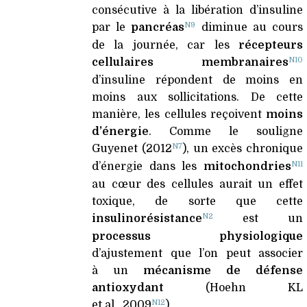
consécutive à la libération d’insuline
N9
par le
pancréas
diminue au cours
de la journée, car les
récepteurs
N10
cellulaires membranaires
d’insuline répondent de moins en
moins aux sollicitations. De cette
manière, les cellules reçoivent
moins
d’énergie
. Comme le souligne
N7
Guyenet (2012
), un excès chronique
N11
d’énergie dans les
mitochondries
au cœur des cellules aurait un effet
toxique, de sorte que cette
N2
insulinorésistance
est un
processus physiologique
d’ajustement que l’on peut associer
à un
mécanisme de défense
antioxydant
(Hoehn
KL
N12
et al., 2009
).