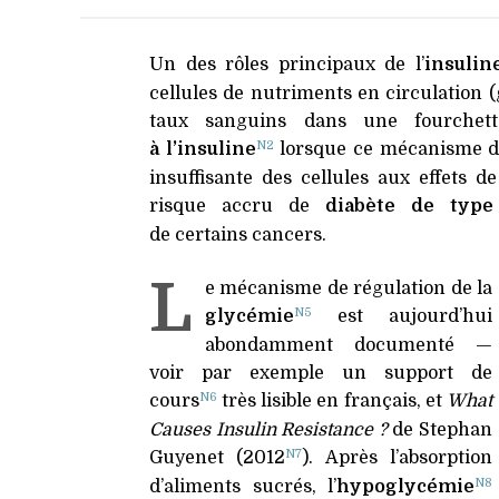
Chro
Un des rôles principaux de l’
insulin
cellules de nutriments en circulation (
taux sanguins dans une fourchet
N2
à l’insuline
lorsque ce mécanisme de
insuffisante des cellules aux effets de
risque accru de
diabète de type
de certains cancers.
L
e mécanisme de régulation de la
N5
glycémie
est aujourd’hui
abondamment documenté —
voir par exemple un support de
N6
cours
très lisible en français, et
What
Causes Insulin Resistance ?
de Stephan
N7
Guyenet (2012
). Après l’absorption
N8
d’aliments sucrés, l’
hypoglycémie