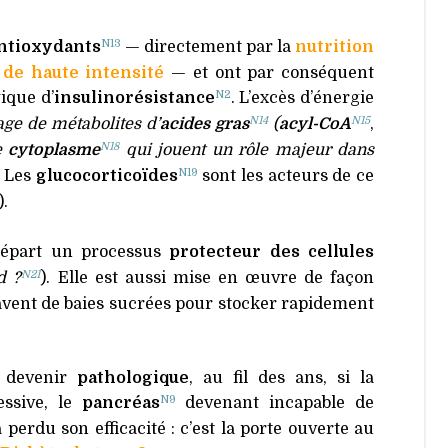
N13
ntioxydants
— directement par la
nutrition
de haute intensité
— et ont par conséquent
N2
gique d’
insulinorésistance
. L’excès d’énergie
N14
N15
age de métabolites d’
acides gras
(
acyl-CoA
,
N18
e
cytoplasme
qui jouent un rôle majeur dans
N19
. Les
glucocorticoïdes
sont les acteurs de ce
).
épart un processus
protecteur des cellules
N21
d ?
). Elle est aussi mise en œuvre de façon
avent de baies sucrées pour stocker rapidement
t devenir
pathologique
, au fil des ans, si la
N9
essive, le
pancréas
devenant incapable de
perdu son efficacité : c’est la porte ouverte au