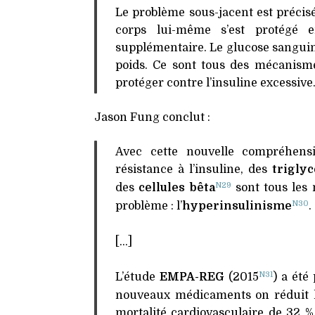
Le problème sous-jacent est précisé
corps lui-même s’est protégé 
supplémentaire. Le glucose sanguin 
poids. Ce sont tous des mécanisme
protéger contre l’insuline excessive
Jason Fung conclut :
Avec cette nouvelle compréhensi
résistance à l’insuline, des
trigly
N29
des
cellules bêta
sont tous les
N30
problème : l’
hyperinsulinisme
.
[…]
N31
L’étude
EMPA-REG
(2015
) a été
nouveaux médicaments on réduit le
mortalité cardiovasculaire de 32 