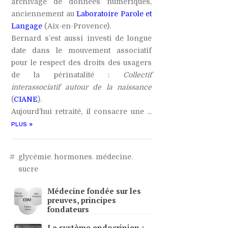
archivage de données numériques,
anciennement au
Laboratoire Parole et
Langage
(Aix-en-Provence).
Bernard s’est aussi investi de longue
date dans le mouvement associatif
pour le respect des droits des usagers
de la périnatalité :
Collectif
interassociatif autour de la naissance
(
CIANE
).
Aujourd’hui retraité, il consacre une ...
»
PLUS
#
glycémie
,
hormones
,
médecine
,
sucre
Médecine fondée sur les
preuves, principes
fondateurs
Le système endocrinien :