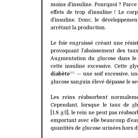
moins d’insuline. Pourquoi ? Parce 
effets de trop d’insuline ! Le cor
d’insuline. Donc, le développeme
arrêtant la production.
Le foie engraissé créant une résist
provoquant l’abaissement des taux
Augmentation du glucose dans le 
cette insuline excessive. Cette g
N3
diabète
— une soif excessive, une
glucose sanguin élevé dépasse le se
Les reins réabsorbent normaleme
Cependant, lorsque le taux de gl
[1.8 g/l], le rein ne peut pas réabso
emportant avec elle beaucoup d’ea
quantités de glucose urinées hors du