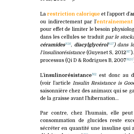
La
restriction calorique
et l’apport d’
a
ou indirectement par l’
entraînement 
pour effet de limiter le besoin physiolo
dans les cellules se traduit
par le stock
N16
N17
céramides
,
diacylglycérol
) dans l
N7
l’insulinorésistance
(Guyenet S, 2012
)
N20
processus (Qi D
&
Rodrigues B, 2007
N2
L’
insulinorésistance
est donc au d
(voir l’article
Insulin Resistance is Goo
saisonnière chez des animaux qui se g
de la graisse avant l’hibernation…
Par contre, chez l’humain, elle peu
consommation de glucides reste exc
sécréter en quantité une insuline qui a 