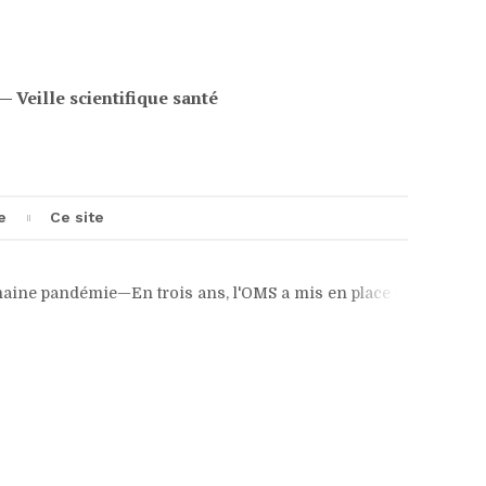
eille scientifique santé
e
Ce site
ndémie
—En trois ans, l'OMS a mis en place un système de gestion 
e