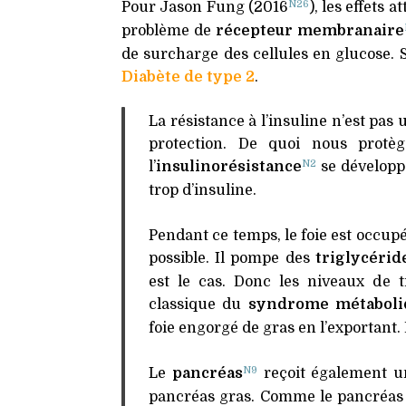
N26
Pour Jason Fung (2016
), les effets at
problème de
récepteur membranaire
de surcharge des cellules en glucose.
Diabète de type 2
.
La résistance à l’insuline n’est pa
protection. De quoi nous protè
N2
l’
insulinorésistance
se développe
trop d’insuline.
Pendant ce temps, le foie est occup
possible. Il pompe des
triglycérid
est le cas. Donc les niveaux de t
classique du
syndrome métaboli
foie engorgé de gras en l’exportant
N9
Le
pancréas
reçoit également un
pancréas gras. Comme le pancréas d