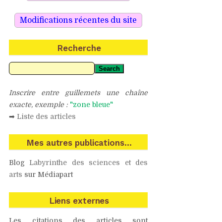
Recherche
Search
Inscrire entre guillemets une chaîne
exacte, exemple :
"zone bleue"
➡
Liste des articles
Mes autres publications…
Blog
Labyrinthe des sciences et des
arts
sur Médiapart
Liens externes
Les citations des articles sont