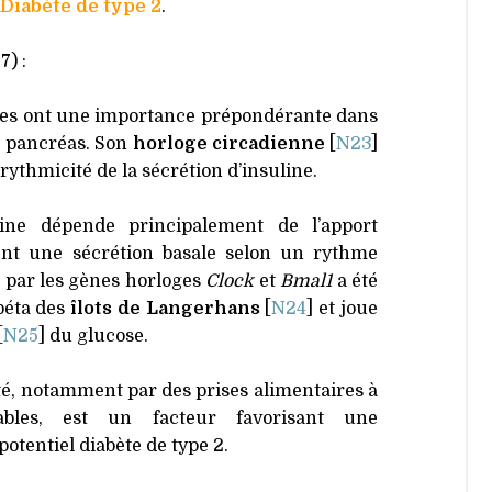
Diabète de type 2
.
7) :
ues ont une importance prépondérante dans
e pancréas. Son
horloge circadienne
[
N23
]
ythmicité de la sécrétion d’insuline.
line dépende principalement de l’apport
ment une sécrétion basale selon un rythme
e par les gènes horloges
Clock
et
Bmal1
a été
béta des
îlots de Langerhans
[
N24
] et joue
[
N25
] du glucose.
té, notamment par des prises alimentaires à
iables, est un facteur favorisant une
otentiel diabète de type 2.