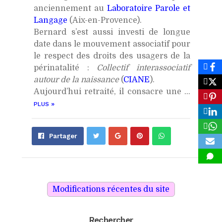
anciennement au
Laboratoire Parole et
Langage
(Aix-en-Provence).
Bernard s’est aussi investi de longue
date dans le mouvement associatif pour
le respect des droits des usagers de la
périnatalité :
Collectif interassociatif
autour de la naissance
(
CIANE
).
Aujourd’hui retraité, il consacre une ...
»
PLUS
Partager
Épingler
Send
Partager
sur
sur
with
Google+
Pinterest
WhatsApp
Rechercher