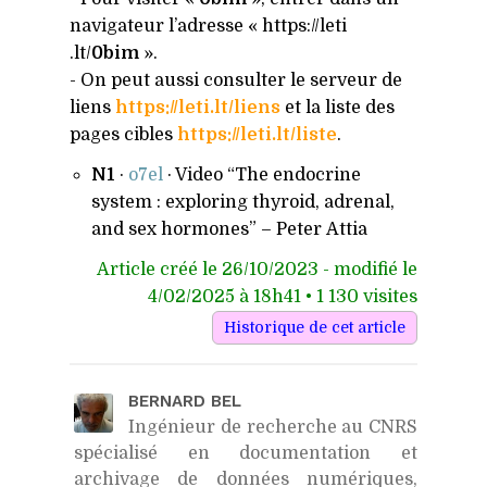
navigateur l’adresse « https://​leti​
.lt/
0bim
».
- On peut aussi consulter le serveur de
liens
https://leti.lt/liens
et la liste des
pages cibles
https://leti.lt/liste
.
N1
·
o7el
· Video “The endocrine
system : exploring thyroid, adrenal,
and sex hormones” – Peter Attia
Article créé le 26/10/2023 - modifié le
4/02/2025 à 18h41 • 1 130 visites
BERNARD BEL
Ingénieur de recherche au CNRS
spécialisé en documentation et
archivage de données numériques,