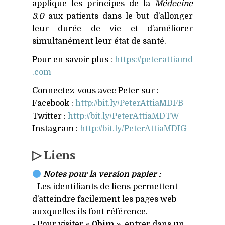
applique les principes de la
Médecine
3.0
aux patients dans le but d’allonger
leur durée de vie et d’améliorer
simultanément leur état de santé.
Pour en savoir plus :
https://​peterattiamd​
.com
Connectez-vous avec Peter sur :
Facebook :
http://​bit​.ly/​P​e​t​e​r​A​t​t​i​a​M​DFB
Twitter :
http://​bit​.ly/​P​e​t​e​r​A​t​t​i​a​M​DTW
Instagram :
http://​bit​.ly/​P​e​t​e​r​A​t​t​i​a​M​DIG
▷ Liens
Notes pour la version papier :
- Les identifiants de liens permettent
d’atteindre facilement les pages web
auxquelles ils font référence.
- Pour visiter «
0bim
», entrer dans un