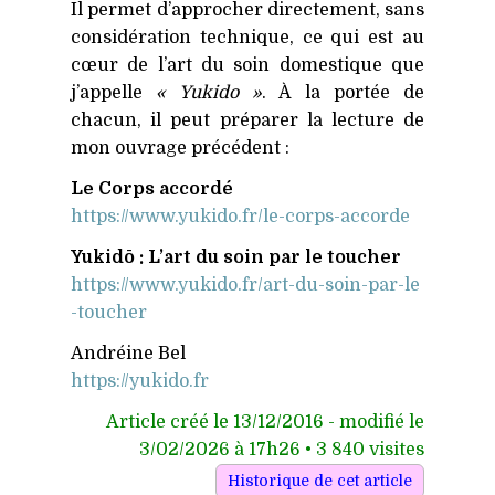
Il permet d’approcher directement, sans
considération technique, ce qui est au
cœur de l’art du soin domestique que
j’appelle
« Yukido »
. À la portée de
chacun, il peut préparer la lecture de
mon ouvrage précédent :
Le Corps accordé
https://​www​.yukido​.fr/​l​e​-​c​o​r​p​s​-​a​c​c​o​rde
Yukidō : L’art du soin par le toucher
https://​www​.yukido​.fr/​a​r​t​-​d​u​-​s​o​i​n​-​p​a​r​-​l​e​
-​t​o​u​c​her
Andréine Bel
https://​yukido​.fr
Article créé le 13/12/2016 - modifié le
3/02/2026 à 17h26 • 3 840 visites