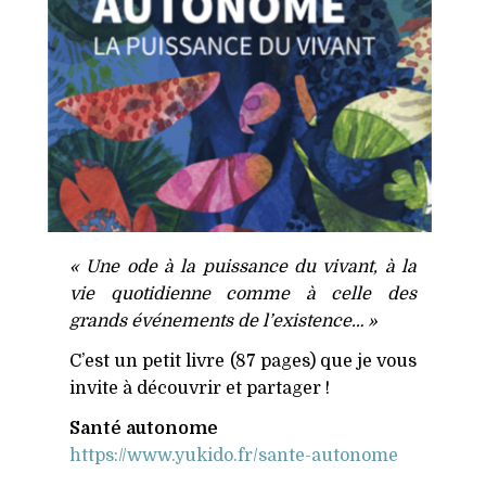
«
Une ode à la puissance du vivant, à la
vie quotidienne comme à celle des
grands événements de l’existence… »
C’est un petit livre (87 pages) que je vous
invite à découvrir et partager !
Santé autonome
https://​www​.yukido​.fr/​s​a​n​t​e​-​a​u​t​o​n​ome