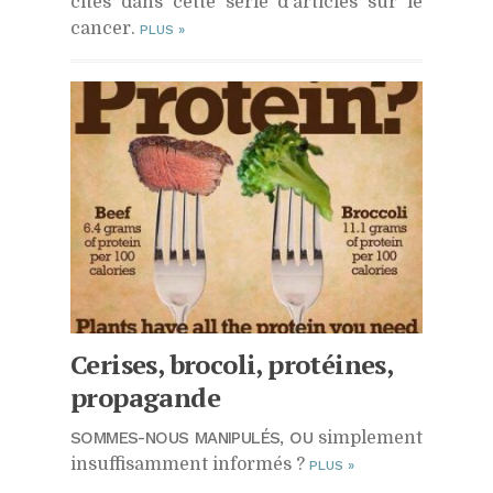
cités dans cette série d'articles sur le
cancer.
PLUS
»
Cerises, brocoli, protéines,
propagande
SOMMES-NOUS MANIPULÉS, OU
simplement
insuffisamment informés ?
PLUS
»