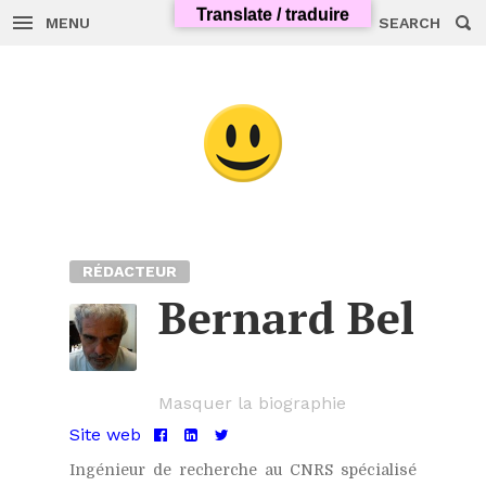
Translate / traduire
MENU
SEARCH
Skip
to
content
RÉDACTEUR
Bernard Bel
Masquer la biographie
Site web
Facebook
LinkedIn
Twitter
Ingénieur de recherche au CNRS spécialisé