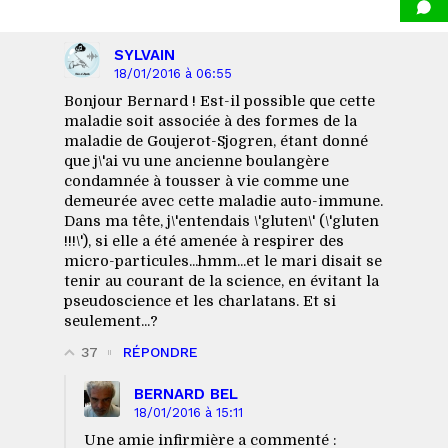
2
SYLVAIN
18/01/2016 à 06:55
thoughts
Bonjour Bernard ! Est-il possible que cette
on
maladie soit associée à des formes de la
“
maladie de Goujerot-Sjogren, étant donné
Roulés
que j\'ai vu une ancienne boulangère
dans
condamnée à tousser à vie comme une
demeurée avec cette maladie auto-immune.
la
Dans ma tête, j\'entendais \'gluten\' (\'gluten
farine
”
!!!\'), si elle a été amenée à respirer des
micro-particules...hmm...et le mari disait se
tenir au courant de la science, en évitant la
pseudoscience et les charlatans. Et si
seulement...?
37
RÉPONDRE
BERNARD BEL
18/01/2016 à 15:11
Une amie infirmière a commenté :