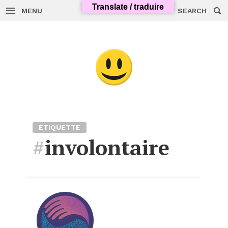
Translate / traduire
MENU
SEARCH
Skip
to
content
ÉTIQUETTE
#
involontaire