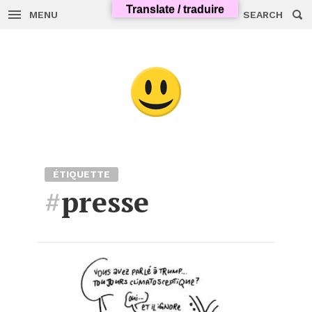
Translate / traduire
MENU
SEARCH
Skip
to
content
ÉTIQUETTE
#
presse