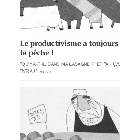
Le productivisme a toujours
la pêche !
"QU’Y A-T-IL DANS MA LASAGNE ?" ET "AH
ÇA
INRA !"
PLUS
»