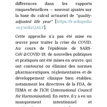
différences dans les rapports
risques/bénéfices — souvent ajustés sur
la base du calcul actuariel de
“quality-
adjusted life year”
[
https://​fr​.wikipedia​
.org/​w​i​k​i​/​Q​ALY
].
Cette approche n’a pas été mise en
œuvre pour traiter la crise du
COVID
.
Au cours de l’épidémie de SARS-
CoV‑2/
COVID-19
, de nouvelles politiques
et pratiques ont été mises en œuvre, qui
ont contourné ou éliminé des normes
pharmaceutiques, réglementaires et de
développement clinique bien établies,
notamment les directives de la
FDA
, de
l’EMA et de l’ICH (
International Council
for Harmonisation
). En outre, il y a eu un
manquement intentionnel et