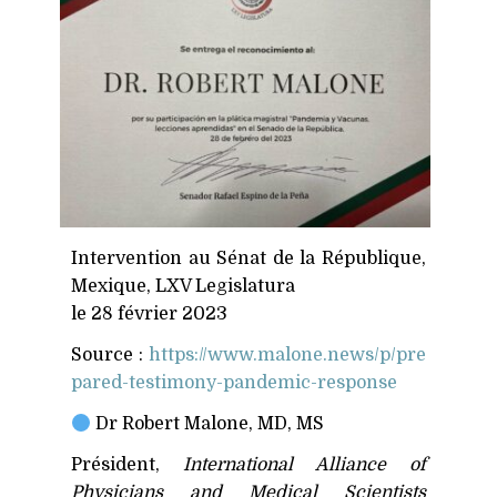
Intervention au Sénat de la République,
Mexique,
LXV
Legislatura
le 28 février 2023
Source :
https://​www​.malone​.news/​p​/​p​r​e​
p​a​r​e​d​-​t​e​s​t​i​m​o​n​y​-​p​a​n​d​e​m​i​c​-​r​e​s​p​o​nse
Dr Robert Malone,
MD
,
MS
Président,
International Alliance of
Physicians and Medical Scientists