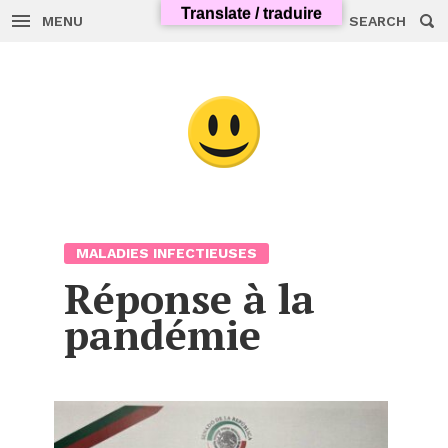
Translate / traduire
MENU
SEARCH
Skip
to
content
MALADIES INFECTIEUSES
Réponse à la
pandémie