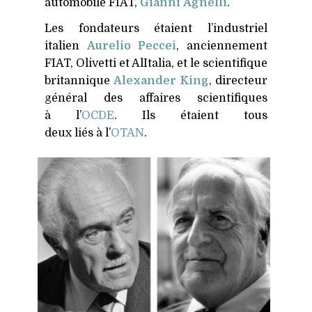
automobile
FIAT
,
Gianni Agnelli
.
Les fondateurs étaient l’industriel
italien
Aurelio Peccei
, anciennement
FIAT
, Olivetti et AlItalia, et le scientifique
britannique
Alexander King
, directeur
général des affaires scientifiques
à l’
OCDE
. Ils étaient tous
deux liés à l’
OTAN
.