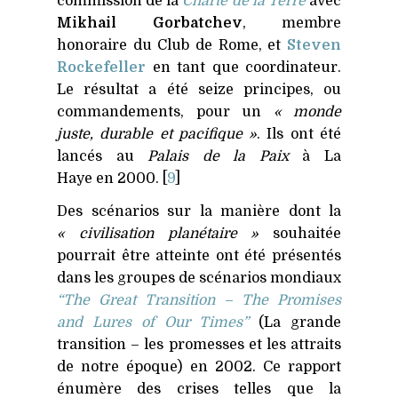
commission de la
Charte de la Terre
avec
Mikhail Gorbatchev
, membre
honoraire du Club de Rome, et
Steven
Rockefeller
en tant que coordinateur.
Le résultat a été seize principes, ou
commandements, pour un
« monde
juste, durable et pacifique »
. Ils ont été
lancés au
Palais de la Paix
à La
Haye en 2000. [
9
]
Des scénarios sur la manière dont la
« civilisation planétaire »
souhaitée
pourrait être atteinte ont été présentés
dans les groupes de scénarios mondiaux
“The Great Transition – The Promises
and Lures of Our Times”
(La grande
transition – les promesses et les attraits
de notre époque) en 2002. Ce rapport
énumère des crises telles que la