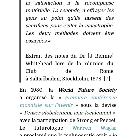
la satisfaction à la récompense
matérielle. La seconde, à effrayer les
gens au point qu’ils fassent des
sacrifices pour éviter la catastrophe.
Les deux méthodes doivent être
essayées.«
Extrait des notes du Dr [J Rennie]
Whitehead lors de la réunion du
Club de Rome
à Saltsjöbaden, Stockholm, 1978. [
7
]
En 1980, la
World Future Society
a organisé la
«
Première conférence
mondiale sur l’avenir
»
sous la devise
« Penser globalement, agir localement »
,
avec la participation de Strong et Peccei.
Le futurologue
Warren Wagar
a proclamé que la technocratie était
« le