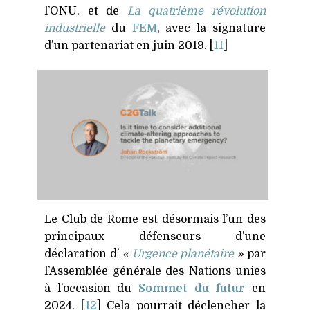
l’ONU, et de
La quatrième révolution
industrielle
du
FEM
, avec la signature
d’un partenariat en juin 2019. [
1
1
]
Le Club de Rome est désormais l’un des
principaux défenseurs d’une
déclaration d’
«
Urgence planétaire
»
par
l’Assemblée générale des Nations unies
à l’occasion du
Sommet du futur
en
2024. [
1
2
] Cela pourrait déclencher la