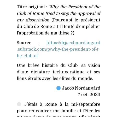
Titre original :
Why the President of the
Club of Rome tried to stop the approval of
my dissertation
(Pourquoi le président
du Club de Rome a‑t-il tenté d’empêcher
l’approbation de ma thèse ?)
Source :
https://​drjacobnordangard​
.substack​.com/​p​/​w​h​y​-​t​h​e​-​p​r​e​s​i​d​e​n​t​-​o​f​-​t​
h​e​-​c​l​u​b​-of
Une brève histoire du Club, sa vision
d’une dictature technocratique et ses
liens étroits avec les élites du monde.
Jacob Nordangård
7 oct. 2023
J’étais à Rome à la mi-septembre
pour rencontrer ma famille et fêter les