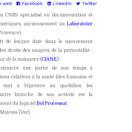
te web
Facebook
LinkedIn
Twitter
nonutrition
Diabète
Climat
u CNRS spécialisé en documentation et
Maladies
Citoyenneté
endocriniennes
umériques, anciennement au
Laboratoire
Éthique
Provence).
Maladies
infectieuses
Bienveillance
esti de longue date dans le mouvement
Vaccins
New Age
des droits des usagers de la périnatalité :
our de la naissance
(
CIANE
).
Nucléaire
l consacre une partie de son temps à
Propagande
tions relatives à la santé (des humains et
Géoolitique
l met à l’épreuve au quotidien les
utre branche de son activité est la
ment du logiciel
Bol Processor
.
s Mayons (Var).