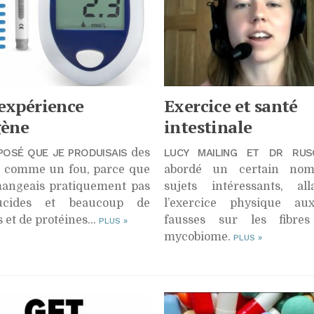
expérience
Exercice et santé
gène
intestinale
PPOSÉ QUE JE PRODUISAIS
des
LUCY MAILING ET DR RUS
s comme un fou, parce que
abordé un certain nom
mangeais pratiquement pas
sujets intéressants, al
ucides et beaucoup de
l’exercice physique au
s et de protéines…
fausses sur les fibre
PLUS
»
mycobiome.
PLUS
»