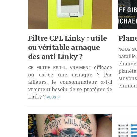
Filtre
CPL
Linky : utile
Plan
ou véritable arnaque
NOUS SO
des anti Linky ?
batai
change
CE FILTRE EST-IL VRAIMENT
efficace
planèt
ou est-ce une arnaque ? Par
suivons
ailleurs, le consommateur a-t-il
emmenés
vraiment besoin de se protéger de
Linky ?
PLUS
»