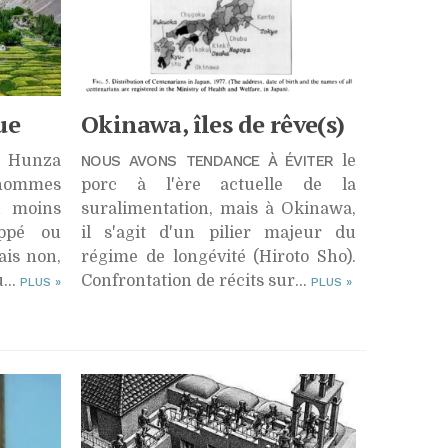
ue
Okinawa, îles de rêve(s)
Hunza
NOUS AVONS TENDANCE À ÉVITER
le
 hommes
porc à l'ère actuelle de la
u moins
suralimentation, mais à Okinawa,
ppé ou
il s'agit d'un pilier majeur du
is non,
régime de longévité (Hiroto Sho).
...
Confrontation de récits sur...
PLUS
»
PLUS
»