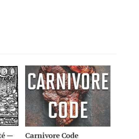
té —
Carnivore Code