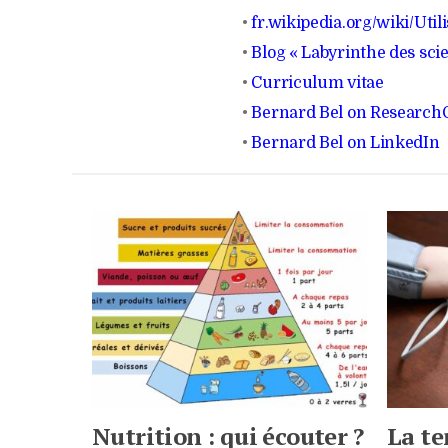
•
fr.wikipedia.org/wiki/Uti
•
Blog « Labyrinthe des scie
•
Curriculum vitae
•
Bernard Bel on Research
•
Bernard Bel on LinkedIn
Nutrition : qui écouter ?
La te