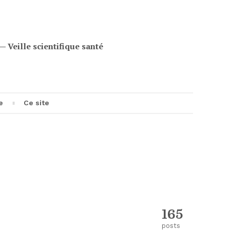
eille scientifique santé
e
Ce site
e
165
posts