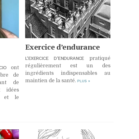
Exercice d’endurance
L'EXERCICE D'ENDURANCE
pratiqué
régulièrement est un des
CIO
ont
ingrédients indispensables au
bre de
maintien de la santé.
PLUS
»
lant de
x idées
s et le