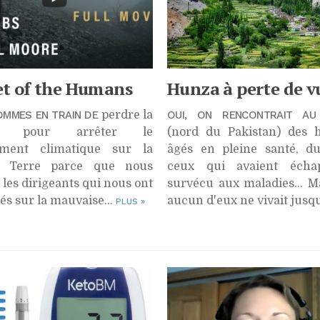
et of the Humans
Hunza à perte de v
MMES EN TRAIN DE
perdre la
OUI, ON RENCONTRAIT AU
lle pour arrêter le
(nord du Pakistan) des
ment climatique sur la
âgés en pleine santé, d
e Terre parce que nous
ceux qui avaient écha
 les dirigeants qui nous ont
survécu aux maladies… Ma
 sur la mauvaise...
aucun d'eux ne vivait jusqu
PLUS
»