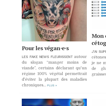
Mon 
céto
Pour les végan·e·s
J'AI SU
LES FAKE NEWS FLEURISSENT
autour
cétone
du slogan “manger moins de
je ne 
viande”, certains déclarant qu'un
de gl
régime 100% végétal permettrait
graisse
d'éviter la plupart des maladies
chroniques…
PLUS
»