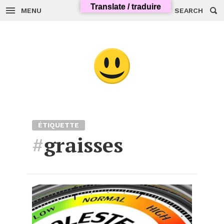
Skip
Translate / traduire
to
MENU
SEARCH
content
ÉTIQUETTE
#
graisses