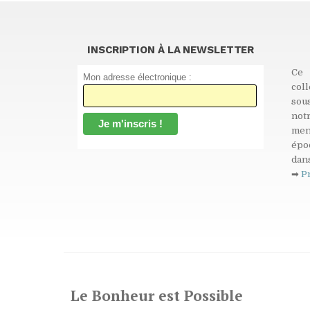
INSCRIPTION À LA NEWSLETTER
Ce 
Mon adresse électronique :
col
sou
not
men
épo
dans
➡
P
Le Bonheur est Possible