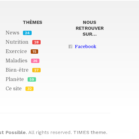
THÈMES
NOUS
RETROUVER
News
24
SUR…
Nutrition
28
Facebook
Exercice
15
Maladies
36
Bien-être
27
Planète
59
Ce site
32
t Possible
. All rights reserved.