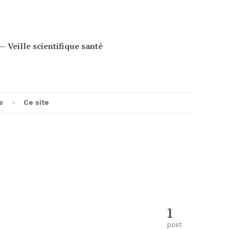
eille scientifique santé
e
Ce site
e
1
post