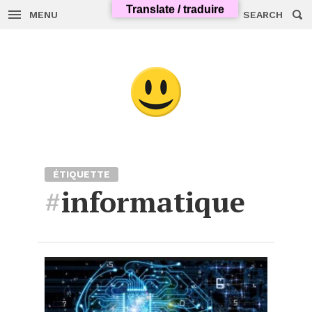
Translate / traduire
MENU
SEARCH
Skip
to
content
ÉTIQUETTE
#
informatique