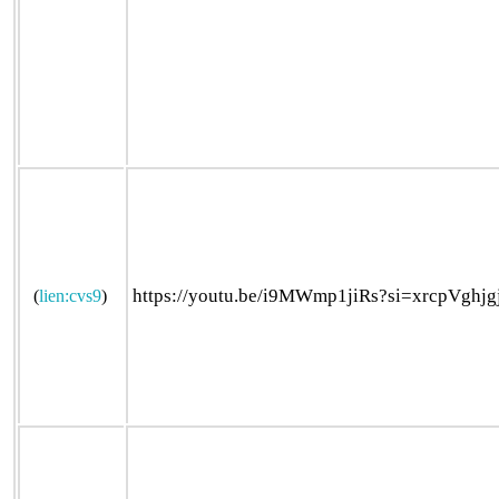
https://youtu.be/i9MWmp1jiRs?si=xrcpVghjg
(
lien:cvs9
)