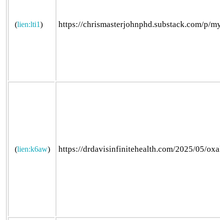
https://chrismasterjohnphd.substack.com/p/my
(
lien:lti1
)
https://drdavisinfinitehealth.com/2025/05/oxal
(
lien:k6aw
)