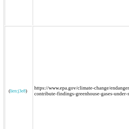
https://www.epa.gov/climate-change/endange
(
lien:j3e8
)
contribute-findings-greenhouse-gases-under-