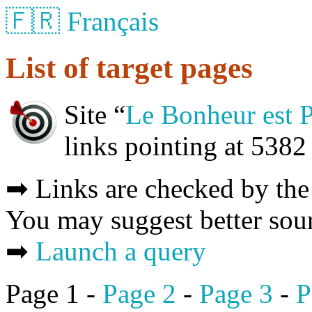
🇫🇷 Français
List of target pages
Site “
Le Bonheur est P
links pointing at 538
➡ Links are checked by th
You may suggest better sou
➡
Launch a query
Page 1 -
Page 2
-
Page 3
-
P