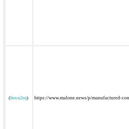
https://www.malone.news/p/manufactured-co
(
lien:u2eq
)