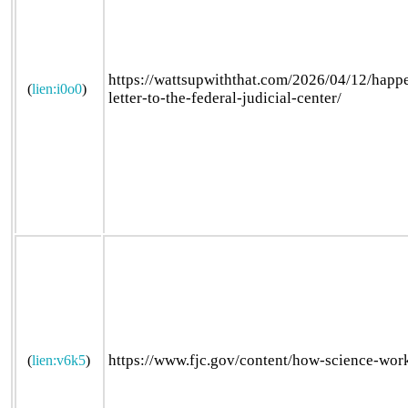
https://wattsupwiththat.com/2026/04/12/happ
(
lien:i0o0
)
letter-to-the-federal-judicial-center/
https://www.fjc.gov/content/how-science-wor
(
lien:v6k5
)