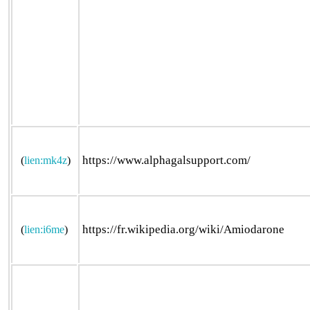
https://www.alphagalsupport.com/
(
lien:mk4z
)
https://fr.wikipedia.org/wiki/Amiodarone
(
lien:i6me
)