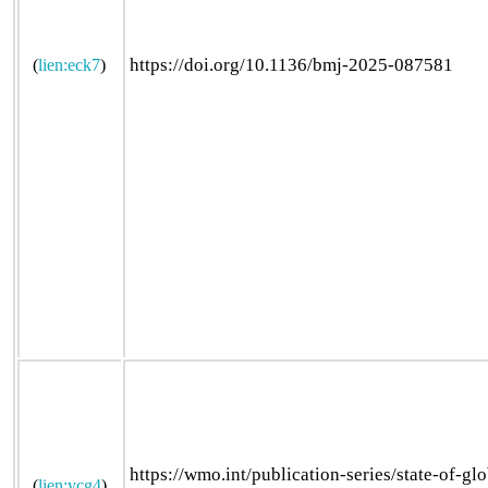
https://doi.org/10.1136/bmj-2025-087581
(
lien:eck7
)
https://wmo.int/publication-series/state-of-glo
(
lien:ycg4
)