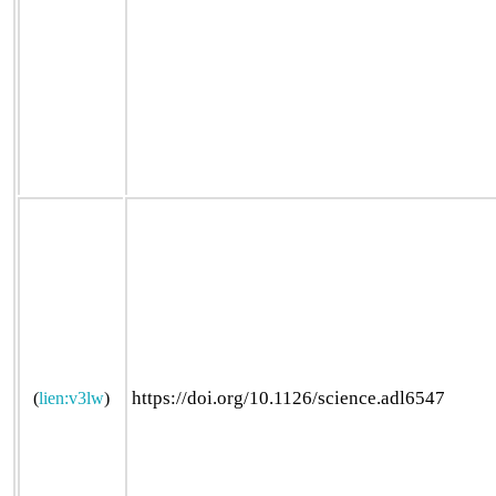
https://doi.org/10.1126/science.adl6547
(
lien:v3lw
)