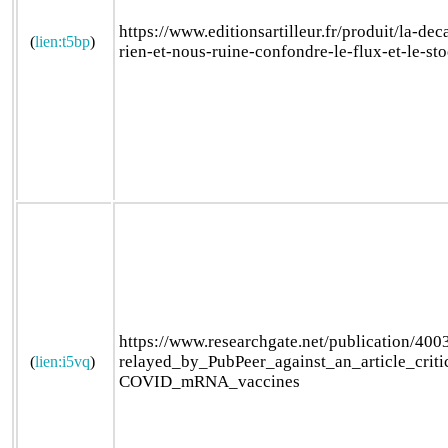
https://www.editionsartilleur.fr/produit/la-dec
(
lien:t5bp
)
rien-et-nous-ruine-confondre-le-flux-et-le-sto
https://www.researchgate.net/publication/4
relayed_by_PubPeer_against_an_article_critic
(
lien:i5vq
)
COVID_mRNA_vaccines