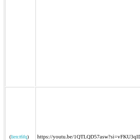
https://youtu.be/1QTLQD57asw?si=vFKU3q
(
lien:t6fq
)