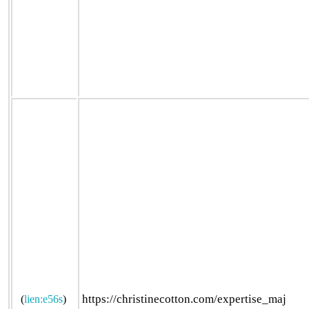
https://christinecotton.com/expertise_maj
(
lien:e56s
)