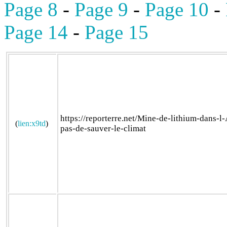
Page 8
-
Page 9
-
Page 10
-
Page 14
-
Page 15
https://reporterre.net/Mine-de-lithium-dans-l
(
lien:x9td
)
pas-de-sauver-le-climat