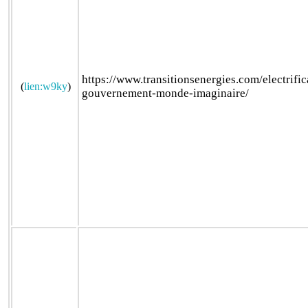
https://www.transitionsenergies.com/electrifi
(
lien:w9ky
)
gouvernement-monde-imaginaire/