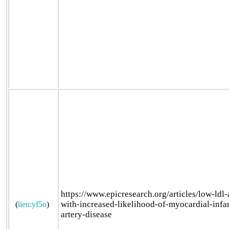
https://www.epicresearch.org/articles/low-ldl
with-increased-likelihood-of-myocardial-infa
(
lien:yf5o
)
artery-disease