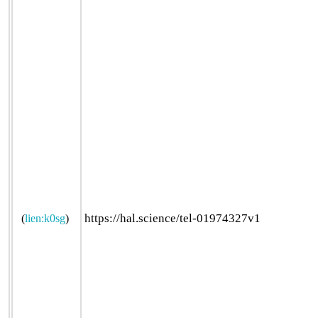
https://hal.science/tel-01974327v1
(
lien:k0sg
)