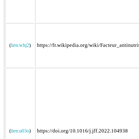
https://fr.wikipedia.org/wiki/Facteur_antinutri
(
lien:whj2
)
https://doi.org/10.1016/j.jff.2022.104938
(
lien:u03o
)