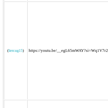
https://youtu.be/__egL65mWAY?si=Wq1V7r
(
lien:ug15
)