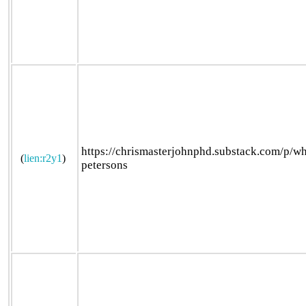
https://chrismasterjohnphd.substack.com/p/w
(
lien:r2y1
)
petersons