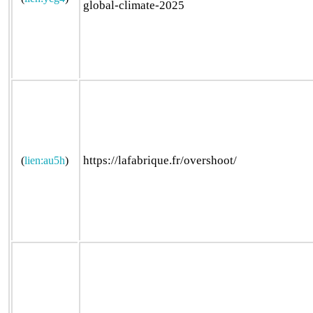
global-climate-2025
https://lafabrique.fr/overshoot/
(
lien:au5h
)